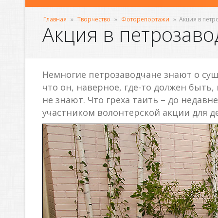
Главная
»
Творчество
»
Фоторепортажи
»
Акция в пет
Акция в петрозаво
Немногие петрозаводчане знают о сущ
что он, наверное, где-то должен быть,
не знают. Что греха таить – до недавн
участником волонтерской акции для д