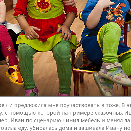
реч и предложила мне поучаствовать в тоже. В 
у, с помощью которой на примере сказочных Ив
ер, Иван по сценарию чинил мебель и менял лам
товила еду, убиралась дома и зашивала Ивану нос