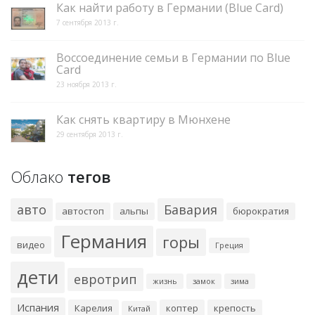
Как найти работу в Германии (Blue Card)
7 сентября 2013 г.
Воссоединение семьи в Германии по Blue
Card
23 ноября 2013 г.
Как снять квартиру в Мюнхене
29 сентября 2013 г.
Облако
тегов
авто
Бавария
автостоп
альпы
бюрократия
Германия
горы
видео
Греция
дети
евротрип
жизнь
замок
зима
Испания
Карелия
коптер
крепость
Китай