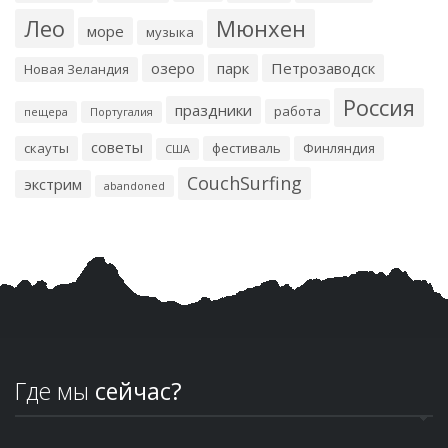
Лео
Мюнхен
море
музыка
озеро
парк
Петрозаводск
Новая Зеландия
Россия
праздники
работа
пещера
Португалия
советы
скауты
фестиваль
Финляндия
США
CouchSurfing
экстрим
abandoned
Где мы
сейчас?