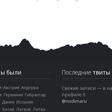
ы были
Последние
твиты
я
Австрия
Андорра
Свежие записи — в н
профиле X.
я
Германия
Гибралтар
@nodimaru
я
Дания
Испания
я
Китай
Латвия
Литва