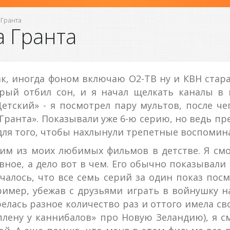
 Гранта
а Гранта
ак, иногда фоном включаю О2-ТВ ну и КВН стара
рый отбил сон, и я начал щелкать каналы в 
етский» - я посмотрел пару мультов, после че
Гранта». Показывали уже 6-ю серию, но ведь пре
для того, чтобы нахлынули трепетные воспомина
им из моих любимых фильмов в детстве. Я смот
вное, а дело вот в чем. Его обычно показывали
лучалось, что все семь серий за один показ пос
ример, убежав с друзьями играть в войнушку н
елась разное количество раз и оттого имела с
плену у каннибалов» про Новую Зеландию), я с