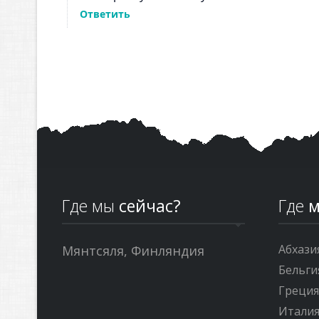
Где мы
сейчас?
Где
м
Абхази
Мянтсяля, Финляндия
Бельги
Греци
Итали