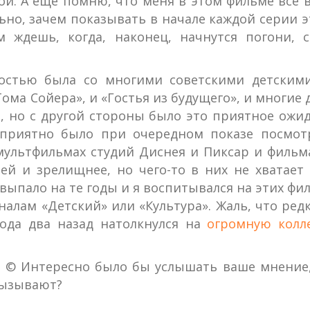
ой. А еще помню, что меня в этом фильме все
но, зачем показывать в начале каждой серии эт
 ждешь, когда, наконец, начнутся погони, с
ностью была со многими советскими детским
ма Сойера», и «Гостья из будущего», и многие 
, но с другой стороны было это приятное ожид
 приятно было при очередном показе посмот
 мультфильмах студий Диснея и Пиксар и фильм
й и зрелищнее, но чего-то в них не хватает 
 выпало на те годы и я воспитывался на этих фи
лам «Детский» или «Культура». Жаль, что редк
года два назад натолкнулся на
огромную колл
ом. © Интересно было бы услышать ваше мнение
вызывают?