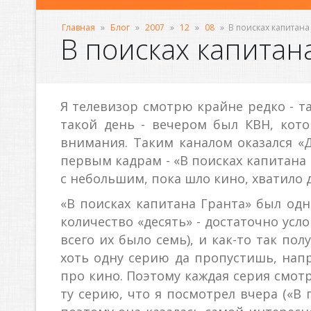
Главная
»
Блог
»
2007
»
12
»
08
»
В поисках капитана
В поисках капитан
Я телевизор смотрю крайне редко - т
такой день - вечером был КВН, кото
внимания. Таким каналом оказался «Д
первым кадрам - «В поисках капитана 
с небольшим, пока шло кино, хватило 
«В поисках капитана Гранта» был одн
количество «десять» - достаточно усло
всего их было семь), и как-то так по
хоть одну серию да пропустишь, нап
про кино. Поэтому каждая серия смотр
ту серию, что я посмотрел вчера («В 