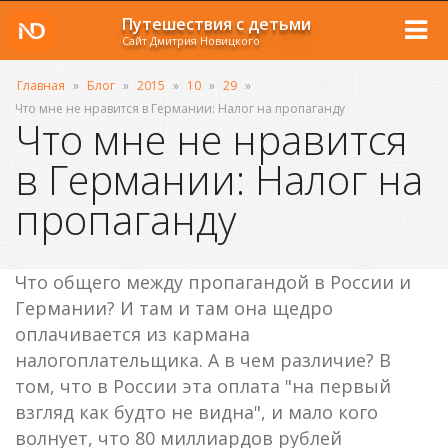
Путешествия с детьми
Сайт Дмитрия Новицкого
Главная
»
Блог
»
2015
»
10
»
29
»
Что мне не нравится в Германии: Налог на пропаганду
Что мне не нравится
в Германии: Налог на
пропаганду
Что общего между пропагандой в России и
Германии? И там и там она щедро
оплачивается из кармана
налогоплательщика. А в чем различие? В
том, что в России эта оплата "на первый
взгляд как будто не видна", и мало кого
волнует, что 80 миллиардов рублей