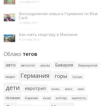
7 сентября 2013 г.
Воссоединение семьи в Германии по Blue
Card
23 ноября 2013 г.
Как снять квартиру в Мюнхене
29 сентября 2013 г.
Облако
тегов
авто
Бавария
автостоп
альпы
бюрократия
Германия
горы
видео
Греция
дети
евротрип
жизнь
замок
зима
Испания
Карелия
коптер
крепость
Китай