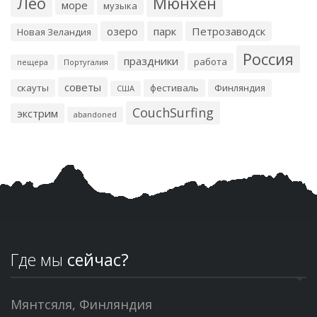
Лео
Мюнхен
море
музыка
озеро
парк
Петрозаводск
Новая Зеландия
Россия
праздники
работа
пещера
Португалия
советы
скауты
фестиваль
Финляндия
США
CouchSurfing
экстрим
abandoned
Где мы
сейчас?
Мянтсяля, Финляндия