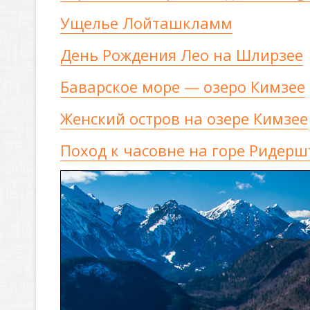
Ущелье Лойташкламм
День Рождения Лео на Шлирзее
Баварское море — озеро Кимзее
Женский остров на озере Кимзее
Поход к часовне на горе Ридер