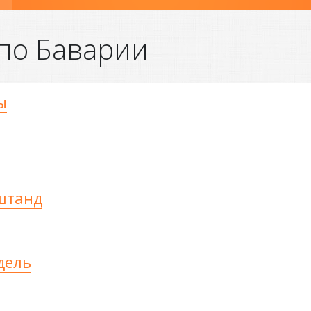
 по Баварии
ы
гштанд
дель