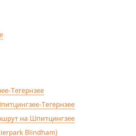
е
ее-Тегернзее
питцингзее-Тегернзее
ршрут на Шпитцингзее
ierpark Blindham)