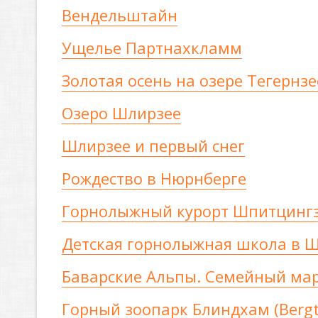
Вендельштайн
Ущелье Партнахкламм
Золотая осень на озере Тегернзе
Озеро Шлирзее
Шлирзее и первый снег
Рождество в Нюрнберге
Горнолыжный курорт Шпитцингз
Детская горнолыжная школа в Ш
Баварские Альпы. Семейный ма
Горный зоопарк Блиндхам (Bergt