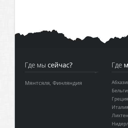
Где мы
сейчас?
Где
м
Абхази
Мянтсяля, Финляндия
Бельги
Греци
Итали
Лихте
Нидер