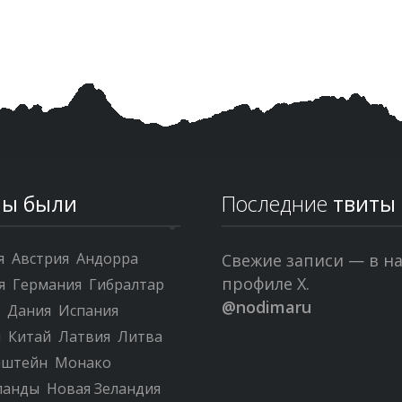
ы были
Последние
твиты
я
Австрия
Андорра
Свежие записи — в н
профиле X.
я
Германия
Гибралтар
@nodimaru
я
Дания
Испания
я
Китай
Латвия
Литва
нштейн
Монако
ланды
Новая Зеландия