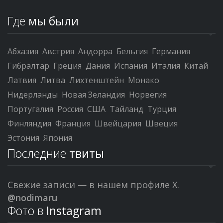
Где
мы были
Абхазия
Австрия
Андорра
Бельгия
Германия
Гибралтар
Греция
Дания
Испания
Италия
Китай
Латвия
Литва
Лихтенштейн
Монако
Нидерланды
Новая Зеландия
Норвегия
Португалия
Россия
США
Тайланд
Турция
Финляндия
Франция
Швейцария
Швеция
Эстония
Япония
Последние
твиты
Свежие записи — в нашем профиле X.
@nodimaru
Фото в
Instagram