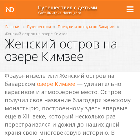
Путешествия с детьми
Сайт Дмитрия Новицкого
Главная
»
Путешествия
»
Поездки и походы по Баварии
»
Женский остров на озере Кимзее
Женский остров на
озере Кимзее
Фрауэнинзель или Женский остров на
баварском
озере Кимзее
— удивительно
карасивое и атмосферное место. Остров
получил свое название благодаря женскому
монастырю, построенному здесь впервые
еще в XIII веке, который несколько раз
перестраивался и дожил до наших дней,
храня свою многовековую историю. В