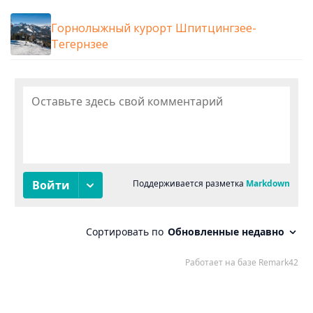
Горнолыжный курорт Шпитцингзее-
Тегернзее