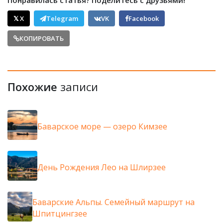
𝕏 X
Telegram
VK
Facebook
КОПИРОВАТЬ
Похожие
записи
Баварское море — озеро Кимзее
День Рождения Лео на Шлирзее
Баварские Альпы. Семейный маршрут на
Шпитцингзее