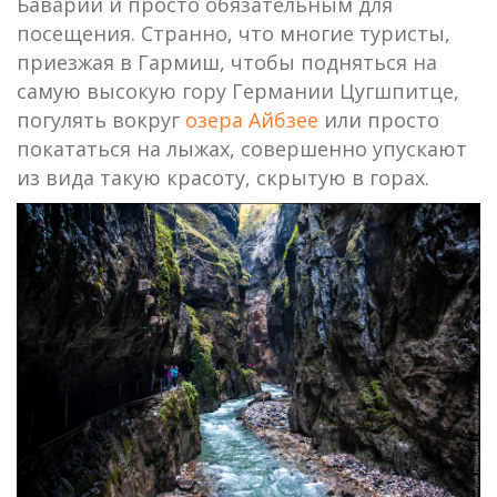
Баварии и просто обязательным для
посещения. Странно, что многие туристы,
приезжая в Гармиш, чтобы подняться на
самую высокую гору Германии Цугшпитце,
погулять вокруг
озера Айбзее
или просто
покататься на лыжах, совершенно упускают
из вида такую красоту, скрытую в горах.