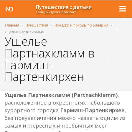
Путешествия с детьми
Сайт Дмитрия Новицкого
Главная
»
Путешествия
»
Поездки и походы по Баварии
»
Ущелье Партнахкламм
Ущелье
Партнахкламм в
Гармиш-
Партенкирхен
Ущелье Партнахкламм (Partnachklamm)
,
расположенное в окрестнстях небольшого
курортного городка
Гармиш-Партенкирхен
,
без преувеличения можно назвать одним из
самых интересных и необычных мест