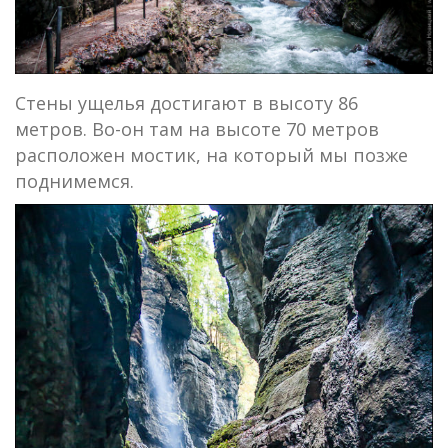
Стены ущелья достигают в высоту 86
метров. Во-он там на высоте 70 метров
расположен мостик, на который мы позже
поднимемся.