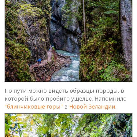
По пути можно видеть образцы породы, в
которой было пробито ущелье. Напомнило
"блинчиковые горы"
в
Новой Зеландии
.