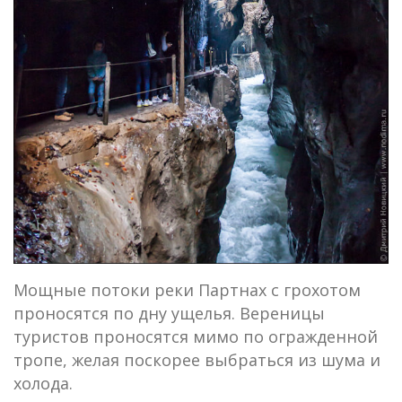
Мощные потоки реки Партнах с грохотом
проносятся по дну ущелья. Вереницы
туристов проносятся мимо по огражденной
тропе, желая поскорее выбраться из шума и
холода.