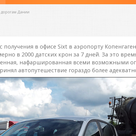
 дорогам Дании
получения в офисе Sixt в аэропорту Копенгаген
рно в 2000 датских крон за 7 дней. За это вре
венная, нафаршированная всеми возможными о
спринял автопутешествие гораздо более адекватн