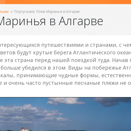
етьми
»
Португалия. Пляж Маринья в Алгарве
Маринья в Алгарве
тересующихся путешествиями и странами, с чем 
ветов будут крутые берега Атлантического океа
 эта страна перед нашей поездкой туда. Начав 
е больше убедился в этом. Виды на побережье А
скалы, принимающие чудные формы, естественны
е и очень часто пустынные песчаные пляжи не