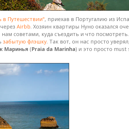
ь в Путешествии"
, приехав в Португалию из Исп
 через
Airbb
. Хозяин квартиры Нуно оказался о
нам советами, куда съездить и что посмотреть. 
ь
забытую флэшку
. Так вот, он нас просто увер
ж Маринья
(
Praia da Marinha
) и это просто must