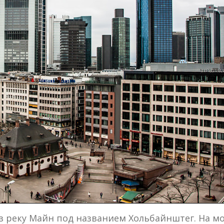
з реку Майн под названием Хольбайнштег. На мос