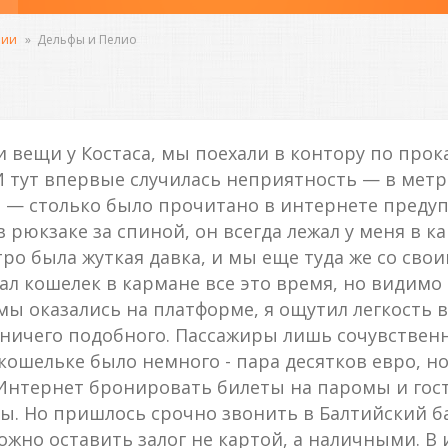
лии
»
Дельфы и Пелио
вещи у Костаса, мы поехали в контору по прокат
 И тут впервые случилась неприятность — в метр
ся — столько было прочитано в интернете преду
в рюкзаке за спиной, он всегда лежал у меня в ка
етро была жуткая давка, и мы еще туда же со св
вал кошелек в кармане все это время, но видимо
мы оказались на платформе, я ощутил легкость 
о ничего подобного. Пассажиры лишь сочувстве
ошельке было немного - пара десятков евро, но
нтернет бронировать билеты на паромы и гости
. Но пришлось срочно звонить в Балтийский ба
жно оставить залог не картой, а наличными. В и