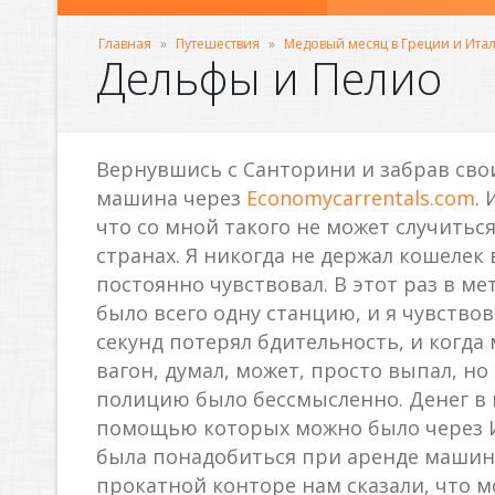
Главная
»
Путешествия
»
Медовый месяц в Греции и Ита
Дельфы и Пелио
Вернувшись с Санторини и забрав свои 
машина через
Economycarrentals.com
.
что со мной такого не может случить
странах. Я никогда не держал кошелек 
постоянно чувствовал. В этот раз в м
было всего одну станцию, и я чувство
секунд потерял бдительность, и когда 
вагон, думал, может, просто выпал, н
полицию было бессмысленно. Денег в к
помощью которых можно было через И
была понадобиться при аренде машины
прокатной конторе нам сказали, что мо