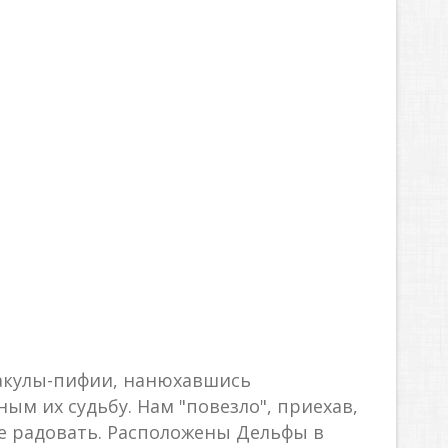
ракулы-пифии, нанюхавшись
ым их судьбу. Нам "повезло", приехав,
не радовать. Расположены Дельфы в