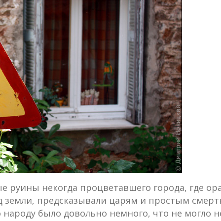
е руины некогда процветавшего города, где о
д земли, предсказывали царям и простым смертн
 народу было довольно немного, что не могло 