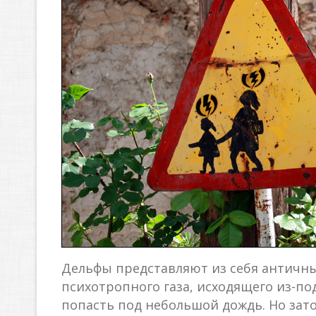
Дельфы представляют из себя античны
психотропного газа, исходящего из-по
попасть под небольшой дождь. Но зато