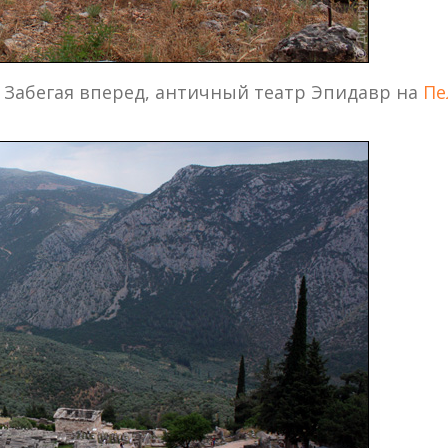
а. Забегая вперед, античный театр Эпидавр на
Пе