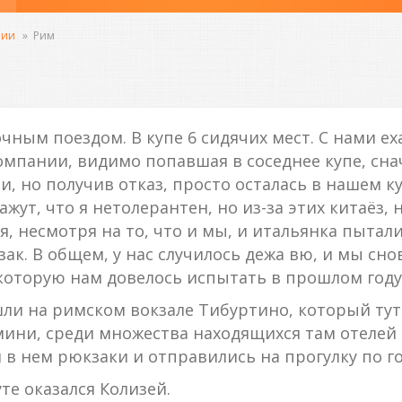
лии
»
Рим
ным поездом. В купе 6 сидячих мест. С нами ех
компании, видимо попавшая в соседнее купе, сна
и, но получив отказ, просто осталась в нашем 
ажут, что я нетолерантен, но из-за этих китаёз,
, несмотря на то, что и мы, и итальянка пытали
к. В общем, у нас случилось дежа вю, и мы сно
 которую нам довелось испытать в прошлом году
и на римском вокзале Тибуртино, который тут
мини, среди множества находящихся там отеле
в нем рюкзаки и отправились на прогулку по го
е оказался Колизей.