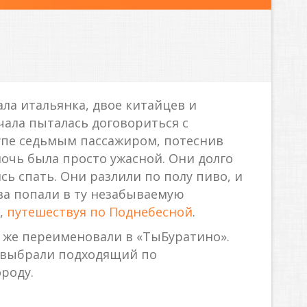
ала итальянка, двое китайцев и
чала пыталась договориться с
купе седьмым пассажиром, потеснив
 ночь была просто ужасной. Они долго
сь спать. Они разлили по полу пиво, и
ва попали в ту незабываемую
,
путешествуя по Поднебесной
.
 же переименовали в «ТыБуратино».
й выбрали подходящий по
роду.