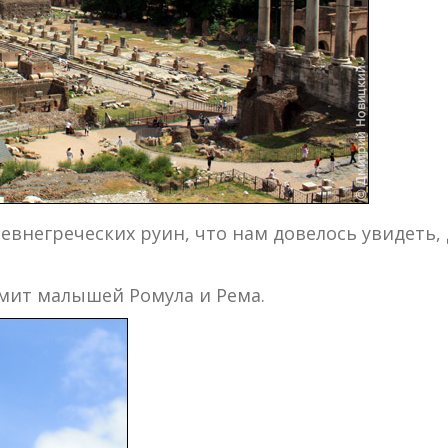
древнегреческих руин, что нам довелось увидет
рмит малышей Ромула и Рема.