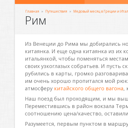
Главная
»
Путешествия
»
Медовый месяц в Греции и Ита
Рим
Из Венеции до Рима мы добирались ноч
китаянка. И еще одна китаянка из их 
итальянкой, чтобы поменяться местам
своих узкоглазых собратьев. И пусть ск
рубились в карты, громко разговаривая
им очень хорошо пропитался мой рюкза
атмосферу
китайского общего вагона
,
Наш поезд был проходящим, и мы вышл
Переместившись в район вокзала Тер
соотношению цена/качество, оставили 
Разумеется, первым пунктом в маршрут