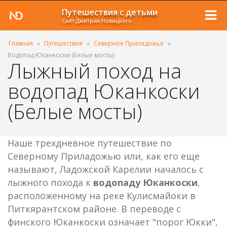
Путешествия с детьми
Сайт Дмитрия Новицкого
Главная
»
Путешествия
»
Северное Приладожье
»
Водопад Юканкоски (Белые мосты)
Лыжный поход на
водопад Юканкоски
(Белые мосты)
Наше трехдневное путешествие по
Северному Приладожью или, как его еще
называют, Ладожской Карелии началось с
лыжного похода к
водопаду Юканкоски
,
расположенному на реке Кулисмайоки в
Питкярантском районе. В переводе с
финского Юканкоски означает "порог Юкки",