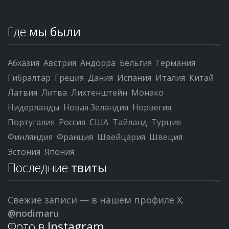
Где
мы были
Абхазия
Австрия
Андорра
Бельгия
Германия
Гибралтар
Греция
Дания
Испания
Италия
Китай
Латвия
Литва
Лихтенштейн
Монако
Нидерланды
Новая Зеландия
Норвегия
Португалия
Россия
США
Тайланд
Турция
Финляндия
Франция
Швейцария
Швеция
Эстония
Япония
Последние
твиты
Свежие записи — в нашем профиле X.
@nodimaru
Фото в
Instagram