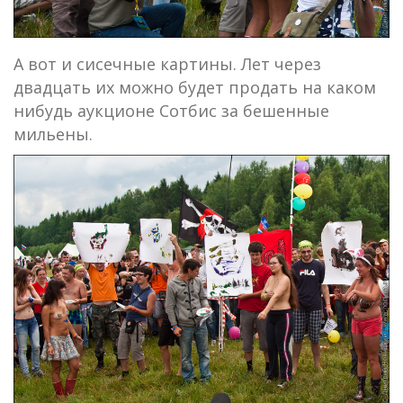
А вот и сисечные картины. Лет через
двадцать их можно будет продать на каком
нибудь аукционе Сотбис за бешенные
мильены.