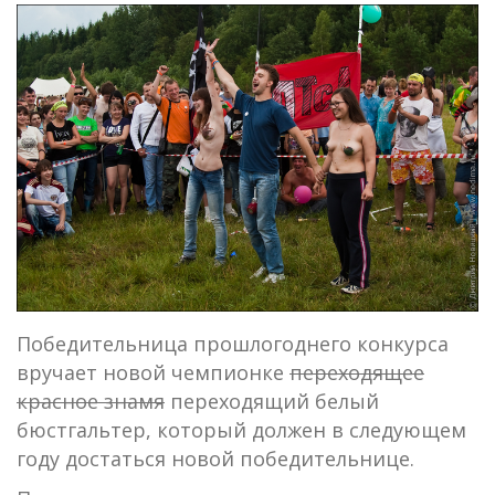
Победительница прошлогоднего конкурса
вручает новой чемпионке
переходящее
красное знамя
переходящий белый
бюстгальтер, который должен в следующем
году достаться новой победительнице.