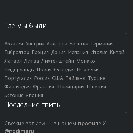
Где
мы были
Абхазия
Австрия
Андорра
Бельгия
Германия
Гибралтар
Греция
Дания
Испания
Италия
Китай
Латвия
Литва
Лихтенштейн
Монако
Нидерланды
Новая Зеландия
Норвегия
Португалия
Россия
США
Тайланд
Турция
Финляндия
Франция
Швейцария
Швеция
Эстония
Япония
Последние
твиты
Свежие записи — в нашем профиле X.
@nodimaru