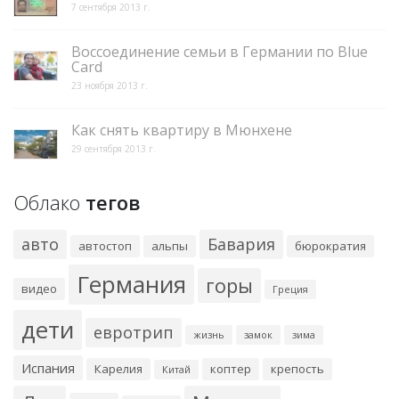
7 сентября 2013 г.
Воссоединение семьи в Германии по Blue
Card
23 ноября 2013 г.
Как снять квартиру в Мюнхене
29 сентября 2013 г.
Облако
тегов
авто
Бавария
автостоп
альпы
бюрократия
Германия
горы
видео
Греция
дети
евротрип
жизнь
замок
зима
Испания
Карелия
коптер
крепость
Китай