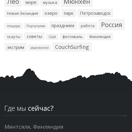
Лео
Мюнхен
море
музыка
озеро
парк
Петрозаводск
Новая Зеландия
Россия
праздники
работа
пещера
Португалия
советы
скауты
фестиваль
Финляндия
США
CouchSurfing
экстрим
abandoned
Где мы
сейчас?
Мянтсяля, Финляндия