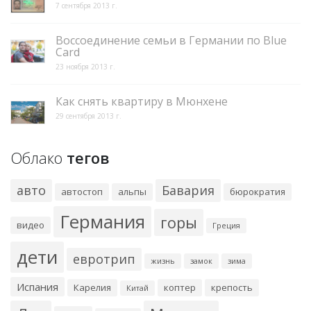
7 сентября 2013 г.
Воссоединение семьи в Германии по Blue
Card
23 ноября 2013 г.
Как снять квартиру в Мюнхене
29 сентября 2013 г.
Облако
тегов
авто
Бавария
автостоп
альпы
бюрократия
Германия
горы
видео
Греция
дети
евротрип
жизнь
замок
зима
Испания
Карелия
коптер
крепость
Китай