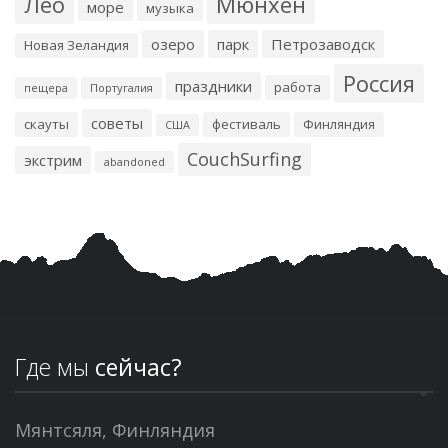
Лео
Мюнхен
море
музыка
озеро
парк
Петрозаводск
Новая Зеландия
Россия
праздники
работа
пещера
Португалия
советы
скауты
фестиваль
Финляндия
США
CouchSurfing
экстрим
abandoned
Где мы
сейчас?
Мянтсяля, Финляндия